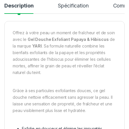
Description
Spécification
Comme
Offrez à votre peau un moment de fraîcheur et de soin
avec le
Gel Douche Exfoliant Papaya & Hibiscus
de
la marque
YARI
. Sa formule naturelle combine les
bienfaits exfoliants de la papaye et les propriétés
adoucissantes de l’hibiscus pour éliminer les cellules
mortes, affiner le grain de peau et réveiller l’éclat
naturel du teint.
Grâce à ses particules exfoliantes douces, ce gel
douche nettoie efficacement sans agresser la peau. Il
laisse une sensation de propreté, de fraîcheur et une
peau visiblement plus lisse et hydratée.
Exfolie en douceur et élimine les impuretés