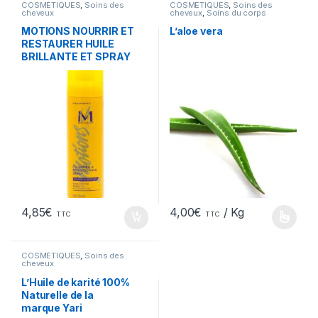
COSMÉTIQUES
,
Soins des
COSMÉTIQUES
,
Soins des
cheveux
cheveux
,
Soins du corps
MOTIONS NOURRIR ET
L’aloe vera
RESTAURER HUILE
BRILLANTE ET SPRAY
REVITALISANT 11,25 OZ
4,85
€
4,00
€
/ Kg
TTC
TTC
COSMÉTIQUES
,
Soins des
cheveux
L’Huile de karité 100%
Naturelle de la
marque Yari